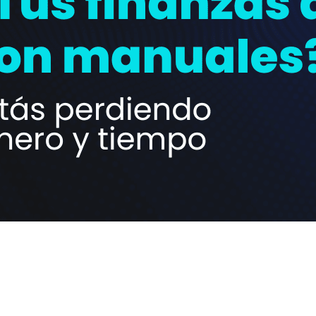
matizaciónFinanciera
#ContactCenter
u Finanzas Aún Son Manuales
tás Perdiendo Tiempo y Din