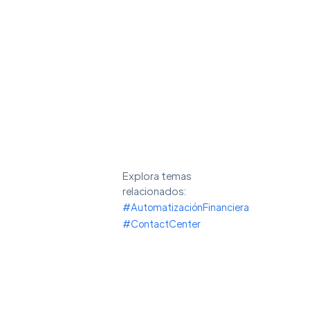
Desc
artif
efic
Explora temas
relacionados:
#AutomatizaciónFinanciera
#ContactCenter