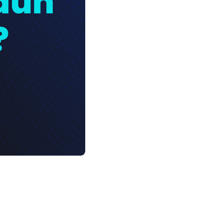
?
ero