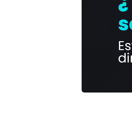
#Auto
¿T
Es