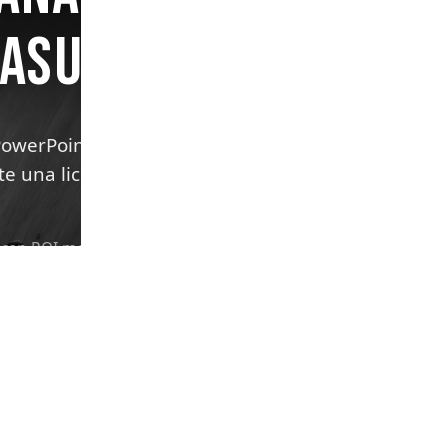
 ASUMIR
PowerPoint, Outlook y
e una licencia en una
 con ROI medible, es otra
ncial en Latinoamérica — y
on Purview para que Copilot
ción.