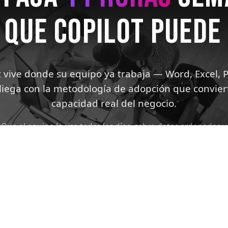
 QUE COPILOT PUEDE
t vive donde su equipo ya trabaja — Word, Excel, 
liega con la metodología de adopción que conviert
capacidad real del negocio.
. Que el equipo lo use todos los días, sobre datos ordenados y
art Copilot Partner — uno de los pocos partners con esa crede
Wire, el ordenamiento de Microsoft Graph y la gobernanza c
 de ser una promesa y empiece a devolver horas a su organiza