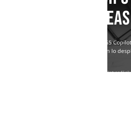
TAREAS
Microsoft 365 Copilo
Teams. Axxon lo desp
Comprar Copilot es fácil
historia. Axxon es Jumpst
combina la adopción con Re
deje