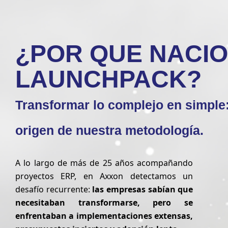
· Incertidumbre en tiempos, alcances y
presupuesto.
¿POR QUE NACIO
La transformación es urgente, pero el camino
tradicional suele ser lento, complejo y riesgoso.
LAUNCHPACK?
Transformar lo complejo en simple:
origen de nuestra metodología.
A lo largo de más de 25 años acompañando
proyectos ERP, en Axxon detectamos un
desafío recurrente:
las empresas sabían que
necesitaban transformarse, pero se
enfrentaban a implementaciones extensas,