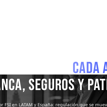
COE FSI · NEURAL CORTEX READY
INDUSTRIA · FINANCIAL SERVICES & INSURANCE
E QUE CAMBIA
CADA 
NCA, SEGUROS Y PA
tor FSI en LATAM y España: regulación que se mue