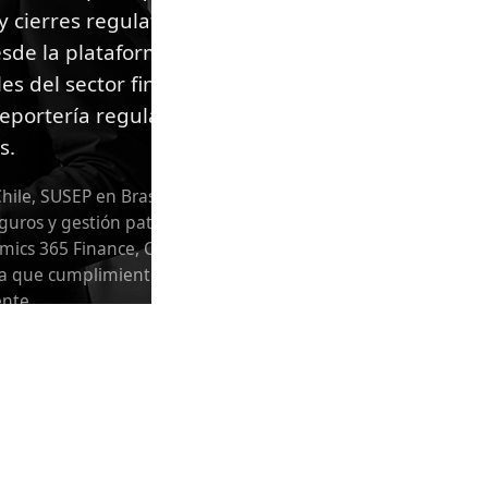
y cierres regulatorios
esde la plataforma con
s del sector financiero.
eportería regulatoria
s.
ile, SUSEP en Brasil, CNBV
guros y gestión patrimonial
amics 365 Finance, Customer
ra que cumplimiento, vista
ente.