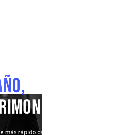
AÑO,
Y SILOS
TRIMONIAL
ve más rápido que el