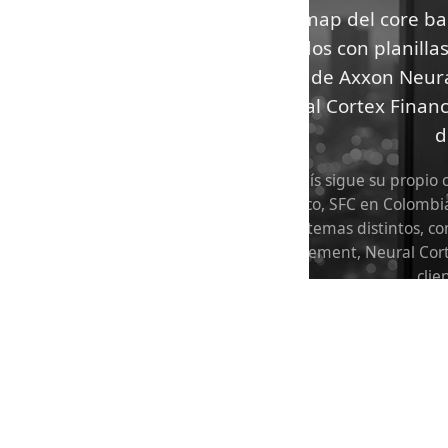
roadmap del core banc
armados con planillas
agentes de Axxon Neural
Neural Cortex Financ
d
Cada país sigue su propio
en México, SFC en Colombia
sobre sistemas distintos, 
Engagement, Neural Cortex
clie