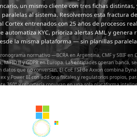
ario, un mismo cliente con tres fichas distintas, 
 paralelas al sistema. Resolvemos esta fractura d
 Cortex entrenados con 25 años de procesos reale
e automatiza KYC, prioriza alertas AML y genera r
esde la misma plataforma — sin planillas paralela
 cronograma normativo —BCRA en Argentina, CMF y SBIF en Ch
, MiFID II y GDPR en Europa. Las entidades operan banca, se
con datos que no conversan. El CoE FSI de Axxon combina Dyn
 y Power BI con add-ons fiscales y regulatorios propios, pa
nte 360° y reportería convivan en una sola plataforma intelig